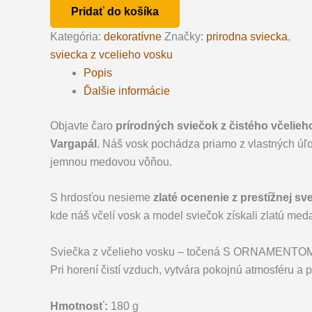
z
Pridať do košíka
včelieho
Kategória:
dekoratívne
Značky:
prirodna sviecka
,
vosku
sviecka z vcelieho vosku
-
Popis
točená
Ďalšie informácie
S
ORNAMENTOM
Objavte čaro
prírodných sviečok z čistého včelie
Vargapál
. Náš vosk pochádza priamo z vlastných úľov
jemnou medovou vôňou.
S hrdosťou nesieme
zlaté ocenenie z prestížnej s
kde náš včelí vosk a model sviečok získali zlatú meda
Sviečka z včelieho vosku – točená S ORNAMENTOM je 
Pri horení čistí vzduch, vytvára pokojnú atmosféru a 
Hmotnosť:
180 g