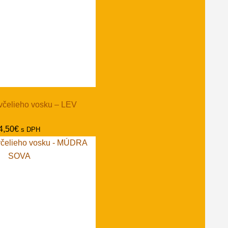
včelieho vosku – LEV
4,50
€
s DPH