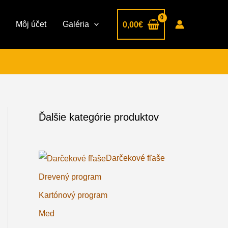
Môj účet
Galéria
0,00
€
Ďalšie kategórie produktov
Darčekové fľaše
Drevený program
Kartónový program
Med