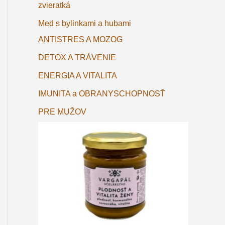
zvieratká
Med s bylinkami a hubami
ANTISTRES A MOZOG
DETOX A TRÁVENIE
ENERGIA A VITALITA
IMUNITA a OBRANYSCHOPNOSŤ
PRE MUŽOV