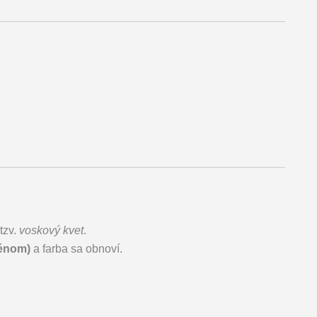
tzv.
voskový kvet
.
fénom)
a farba sa obnoví.