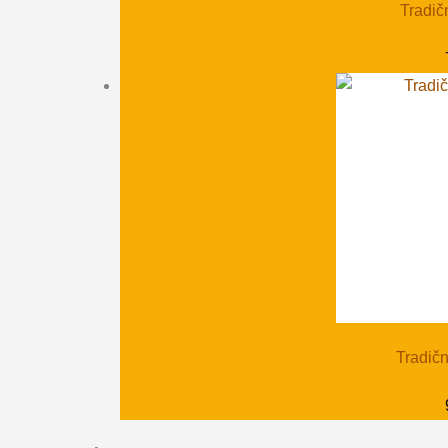
Tradič
Tradič