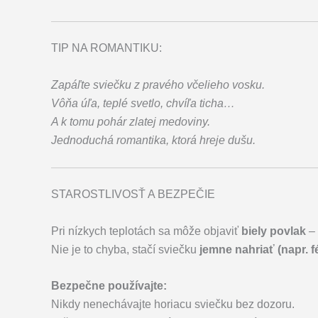
TIP NA ROMANTIKU:
Zapáľte sviečku z pravého včelieho vosku.
Vôňa úľa, teplé svetlo, chvíľa ticha…
A k tomu pohár zlatej medoviny.
Jednoduchá romantika, ktorá hreje dušu.
STAROSTLIVOSŤ A BEZPEČIE
Pri nízkych teplotách sa môže objaviť
biely povlak
– 
Nie je to chyba, stačí sviečku
jemne nahriať (napr. 
Bezpečne používajte:
Nikdy nenechávajte horiacu sviečku bez dozoru.