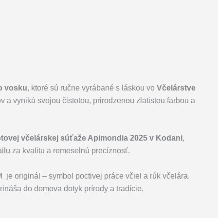
ho vosku
, ktoré sú ručne vyrábané s láskou vo
Včelárstve
 a vyniká svojou čistotou, prirodzenou zlatistou farbou a
vetovej včelárskej súťaže Apimondia 2025 v Kodani
,
ilu za kvalitu a remeselnú precíznosť.
originál – symbol poctivej práce včiel a rúk včelára.
prináša do domova dotyk prírody a tradície.