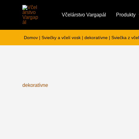
Preskočiť
na
Včelárstvo Vargapál
Produkty
obsah
Domov
|
Sviečky a včelí vosk
|
dekoratívne
|
Sviečka z vč
dekoratívne