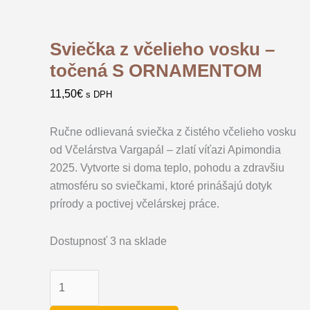
Sviečka z včelieho vosku –
točená S ORNAMENTOM
11,50
€
s DPH
Ručne odlievaná sviečka z čistého včelieho vosku
od Včelárstva Vargapál – zlatí víťazi Apimondia
2025. Vytvorte si doma teplo, pohodu a zdravšiu
atmosféru so sviečkami, ktoré prinášajú dotyk
prírody a poctivej včelárskej práce.
Dostupnosť
3 na sklade
množstvo
Sviečka