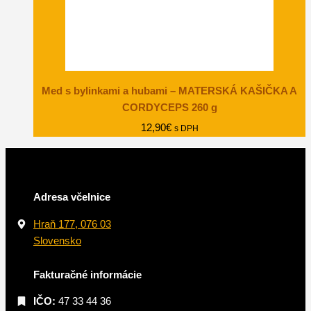
Med s bylinkami a hubami – MATERSKÁ KAŠIČKA A
CORDYCEPS 260 g
12,90
€
s DPH
Adresa včelnice
Hraň 177, 076 03
Slovensko
Fakturačné informácie
IČO:
47 33 44 36