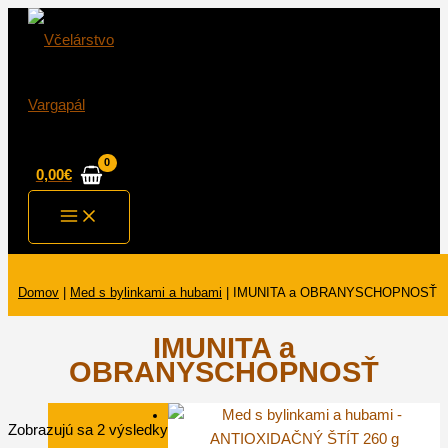
Preskočiť
na
obsah
0,00
€
Main
Menu
Domov
|
Med s bylinkami a hubami
|
IMUNITA a OBRANYSCHOPNOSŤ
IMUNITA a
OBRANYSCHOPNOSŤ
Zobrazujú sa 2 výsledky