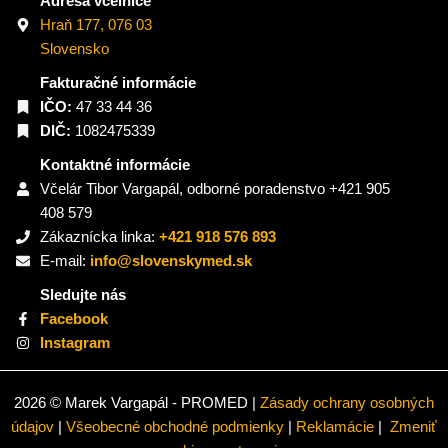
Adresa včelnice
Hraň 177, 076 03
Slovensko
Fakturačné informácie
IČO:
47 33 44 36
DIČ:
1082475339
Kontaktné informácie
Včelár Tibor Vargapál, odborné poradenstvo +421 905
408 579
Zákaznícka linka:
+421 918 576 893
E-mail:
info@slovenskymed.sk
Sledujte nás
Facebook
Instagram
2026 © Marek Vargapál - PROMED |
Zásady ochrany osobných
údajov
|
Všeobecné obchodné podmienky
|
Reklamácie
|
Zmeniť