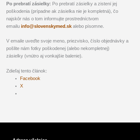
Po prebratí zásielky:
Po prebratí zásielky a zistení jej
poškodenia (prípadne ak zásielka nie je kompletná), čo
najskôr nás o tom informujte prostredníctvom
emailu
info@slovenskymed.sk
alebo písomne.
V emaile uveďte svoje meno, priezvisko, číslo objednávky a
pošlite nám fotky poškodenej (alebo nekompletnej)
zásielky (vnútro aj vonkajšie balenie).
Zdieľaj tento článok:
Facebook
X