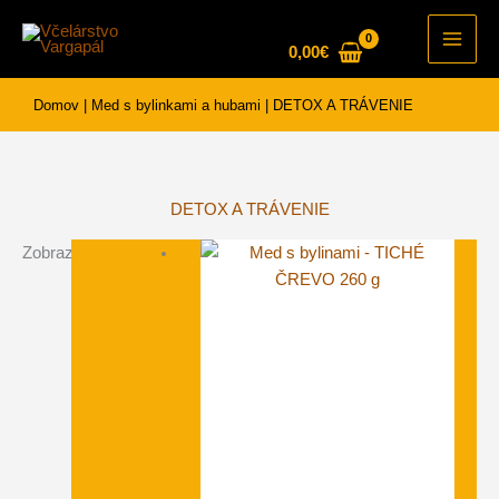
Preskočiť
na
0,00
€
Main
obsah
Men
Domov
|
Med s bylinkami a hubami
|
DETOX A TRÁVENIE
DETOX A TRÁVENIE
Zobrazujú sa 4 výsledky