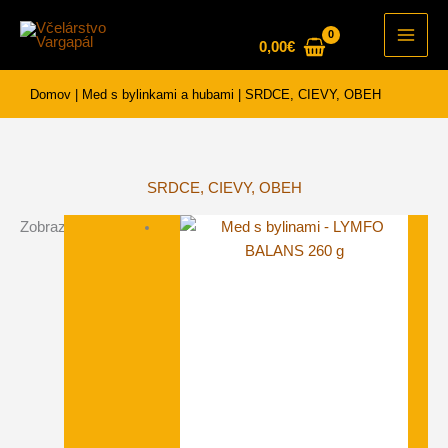
Preskočiť
na
0,00
€
Main
obsah
Men
Domov
|
Med s bylinkami a hubami
|
SRDCE, CIEVY, OBEH
SRDCE, CIEVY, OBEH
Zobrazujú sa 4 výsledky