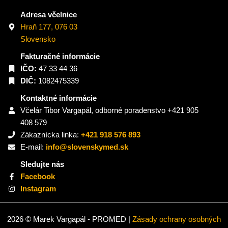
Adresa včelnice
Hraň 177, 076 03
Slovensko
Fakturačné informácie
IČO:
47 33 44 36
DIČ:
1082475339
Kontaktné informácie
Včelár Tibor Vargapál, odborné poradenstvo +421 905
408 579
Zákaznícka linka:
+421 918 576 893
E-mail:
info@slovenskymed.sk
Sledujte nás
Facebook
Instagram
2026 © Marek Vargapál - PROMED |
Zásady ochrany osobných