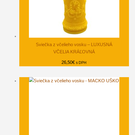
Sviečka z včelieho vosku – LUXUSNÁ
VČELIA KRÁĽOVNÁ
26,50
€
s DPH