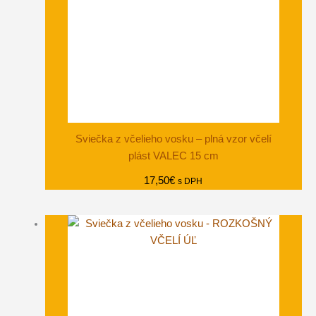
Sviečka z včelieho vosku – plná vzor včelí
plást VALEC 15 cm
17,50
€
s DPH