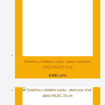
Sviečka z včelieho vosku – plná s motívom
VČELÍ PLÁST 9 cm
8,50
€
s DPH