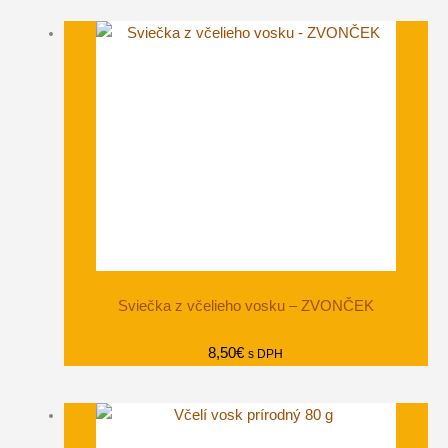
Sviečka z včelieho vosku – ZVONČEK
8,50
€
s DPH