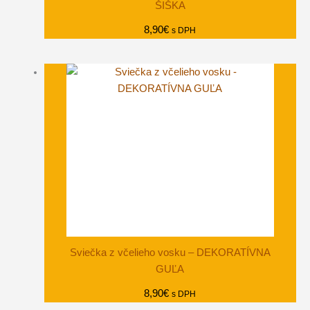
ŠIŠKA
8,90
€
s DPH
Sviečka z včelieho vosku – DEKORATÍVNA
GUĽA
8,90
€
s DPH