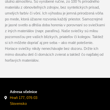
útulnú atmosféru. Sú vyrobené ručne, zo 100 % prírodného
materiálu z obnoviteľných zdrojov, bez syntetických prísad,
umelých farbív či vôní. Ich výhodou je jemná prirodzená vôňa
po mede, ktorá úžasne rozvonia každý priestor. Samozrejmé
je jasné svetlo a dlhšia doba horenia v porovnaní so sviečkami
z iných materiálov (napr. parafínu). Naše sviečky sú milou
pozornosťou pre vašich blízkych, priateľov či kolegov. Taktiež
si ich môžete dopriať aj pre seba – ako malé potešenie.
Horiace sviečky nikdy nenechávajte bez dozoru. Držte ich
mimo dosahu detí či domácich zvierat a taktiež čo najďalej od
horľavých materiálov.
Adresa včelnice
Hraň 177, 076 03
Slovensko