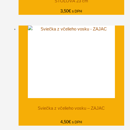
STOLOVÁ 23 cm
3,50
€
s DPH
Sviečka z včelieho vosku – ZAJAC
4,50
€
s DPH