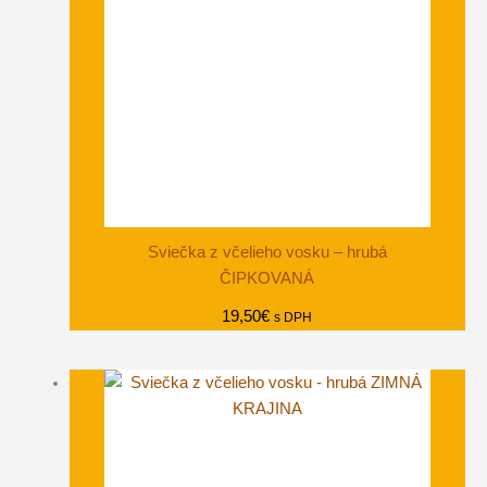
Sviečka z včelieho vosku – hrubá
ČIPKOVANÁ
19,50
€
s DPH