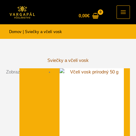
Preskočiť
na
0,00
€
Main
obsah
Men
Domov
|
Sviečky a včelí vosk
Sviečky a včelí vosk
Zobrazuje sa 32 výsledkov