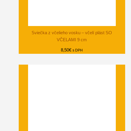
Sviečka z včelieho vosku – včelí plást SO
VČELAMI 9 cm
8,50
€
s DPH