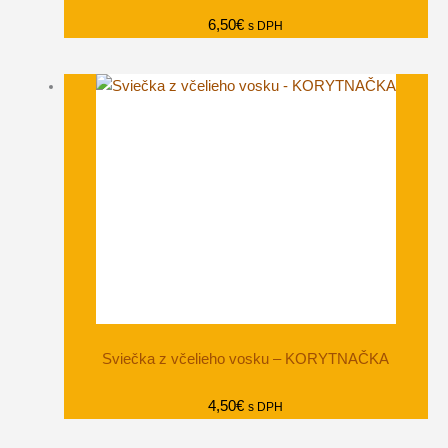
6,50
€
s DPH
Sviečka z včelieho vosku – KORYTNAČKA
4,50
€
s DPH