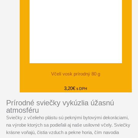
Včelí vosk prírodný 80 g
3,20
€
s DPH
Prírodné sviečky vykúzlia úžasnú
atmosféru
Sviečky z včelieho plástu sú peknými bytovými dekoráciami,
na výrobe ktorých sa podieľali aj naše usilovné včely. Sviečky
krásne voňajú, čistia vzduch a pekne horia, čím navodia