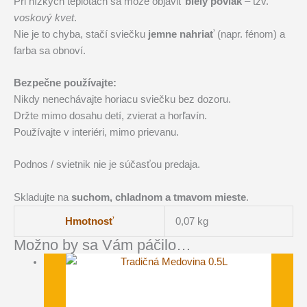
Pri nízkych teplotách sa môže objaviť
biely povlak
– tzv.
voskový kvet
.
Nie je to chyba, stačí sviečku
jemne nahriať
(napr. fénom) a
farba sa obnoví.
Bezpečne používajte:
Nikdy nenechávajte horiacu sviečku bez dozoru.
Držte mimo dosahu detí, zvierat a horľavín.
Používajte v interiéri, mimo prievanu.
Podnos / svietnik nie je súčasťou predaja.
Skladujte na
suchom, chladnom a tmavom mieste
.
Hmotnosť
0,07 kg
Možno by sa Vám páčilo…