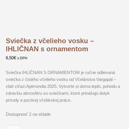
Sviečka z včelieho vosku –
IHLIČNAN s ornamentom
6,50
€
s DPH
Sviečka IHLIČNAN S ORNAMENTOM je ručne odlievaná
sviečka z čistého včelieho vosku od Včelárstva Vargapál –
zlatí víťazi Apimondia 2025. Vytvorte si doma teplo, pohodu a
zdravšiu atmosféru so sviečkami, ktoré prinášajú dotyk
prírody a poctivej včelárskej práce.
Dostupnosť
2 na sklade
množstvo