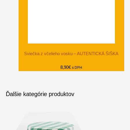
Sviečka z včelieho vosku – AUTENTICKÁ ŠIŠKA
8,90
€
s DPH
Ďalšie kategórie produktov