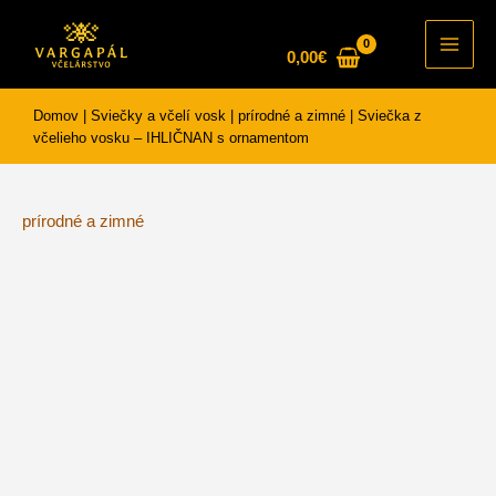
Preskočiť
na
0,00
€
Main
obsah
Men
Domov
|
Sviečky a včelí vosk
|
prírodné a zimné
|
Sviečka z
včelieho vosku – IHLIČNAN s ornamentom
prírodné a zimné