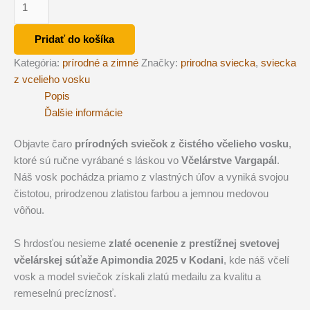
Sviečka
z
Pridať do košíka
včelieho
Kategória:
prírodné a zimné
Značky:
prirodna sviecka
,
sviecka
vosku
z vcelieho vosku
-
Popis
IHLIČNAN
Ďalšie informácie
s
ornamentom
Objavte čaro
prírodných sviečok z čistého včelieho vosku
,
ktoré sú ručne vyrábané s láskou vo
Včelárstve Vargapál
.
Náš vosk pochádza priamo z vlastných úľov a vyniká svojou
čistotou, prirodzenou zlatistou farbou a jemnou medovou
vôňou.
S hrdosťou nesieme
zlaté ocenenie z prestížnej svetovej
včelárskej súťaže Apimondia 2025 v Kodani
, kde náš včelí
vosk a model sviečok získali zlatú medailu za kvalitu a
remeselnú precíznosť.