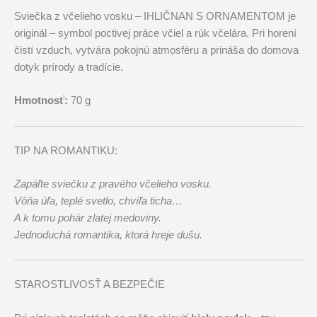
Sviečka z včelieho vosku – IHLIČNAN S ORNAMENTOM je
originál – symbol poctivej práce včiel a rúk včelára. Pri horení
čistí vzduch, vytvára pokojnú atmosféru a prináša do domova
dotyk prírody a tradície.
Hmotnosť:
70 g
TIP NA ROMANTIKU:
Zapáľte sviečku z pravého včelieho vosku.
Vôňa úľa, teplé svetlo, chvíľa ticha…
A k tomu pohár zlatej medoviny.
Jednoduchá romantika, ktorá hreje dušu.
STAROSTLIVOSŤ A BEZPEČIE