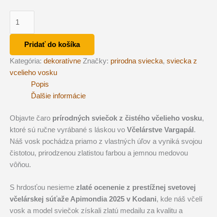
množstvo
Sviečka
z
Pridať do košíka
včelieho
Kategória:
dekoratívne
Značky:
prirodna sviecka
,
sviecka z
vosku
vcelieho vosku
-
Popis
LUXUSNÁ
Ďalšie informácie
VČELIA
KRÁĽOVNÁ
Objavte čaro
prírodných sviečok z čistého včelieho vosku
,
ktoré sú ručne vyrábané s láskou vo
Včelárstve Vargapál
.
Náš vosk pochádza priamo z vlastných úľov a vyniká svojou
čistotou, prirodzenou zlatistou farbou a jemnou medovou
vôňou.
S hrdosťou nesieme
zlaté ocenenie z prestížnej svetovej
včelárskej súťaže Apimondia 2025 v Kodani
, kde náš včelí
vosk a model sviečok získali zlatú medailu za kvalitu a