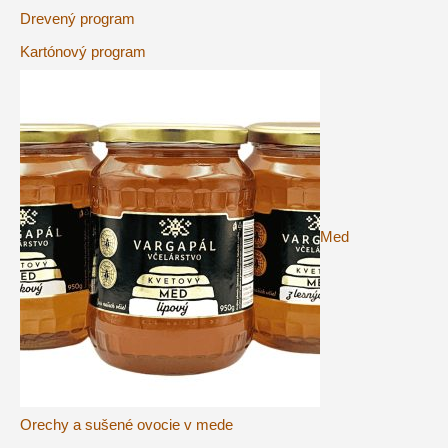
Drevený program
Kartónový program
Med
Orechy a sušené ovocie v mede