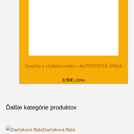
Sviečka z včelieho vosku – AUTENTICKÁ ŠIŠKA
8,90
€
s DPH
Ďalšie kategórie produktov
Darčekové fľaše