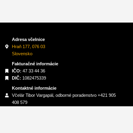
Adresa včelnice
Hraň 177, 076 03
Slovensko
Fakturačné informácie
IČO:
47 33 44 36
DIČ:
1082475339
Kontaktné informácie
Včelár Tibor Vargapál, odborné poradenstvo +421 905
408 579
Zákaznícka linka:
+421 918 576 893
E-mail:
info@slovenskymed.sk
Sledujte nás