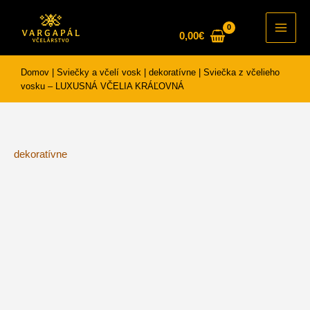
Preskočiť
na
0,00
€
Main
obsah
Men
Domov
|
Sviečky a včelí vosk
|
dekoratívne
|
Sviečka z včelieho
vosku – LUXUSNÁ VČELIA KRÁĽOVNÁ
dekoratívne