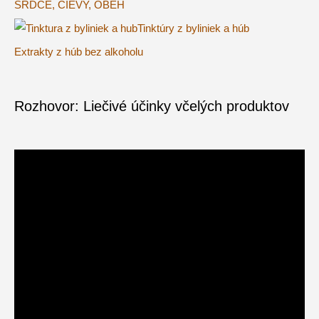
SRDCE, CIEVY, OBEH
Tinktúry z byliniek a húb
Extrakty z húb bez alkoholu
Rozhovor: Liečivé účinky včelých produktov