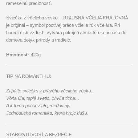
remeselnú precíznosť.
Sviečka z včelieho vosku – LUXUSNÁ VČELIA KRÁĽOVNÁ
je originál – symbol poctivej práce včiel a rúk včelára. Pri
horení čistí vzduch, vytvára pokojnú atmosféru a prináša do
domova dotyk prírody a tradície.
Hmotnosť:
420g
TIP NA ROMANTIKU:
Zapáľte sviečku z pravého včelieho vosku.
Vôňa úľa, teplé svetlo, chvíľa ticha…
A k tomu pohár zlatej medoviny.
Jednoduchá romantika, ktorá hreje dušu.
STAROSTLIVOSŤ A BEZPEČIE