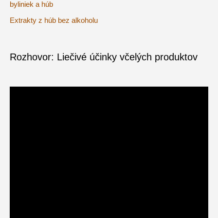
byliniek a húb
Extrakty z húb bez alkoholu
Rozhovor: Liečivé účinky včelých produktov