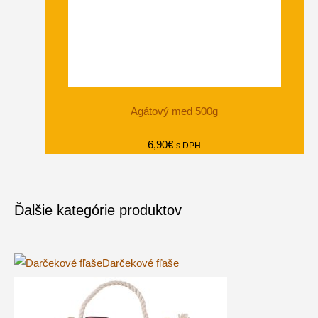
Agátový med 500g
6,90
€
s DPH
Ďalšie kategórie produktov
Darčekové fľaše