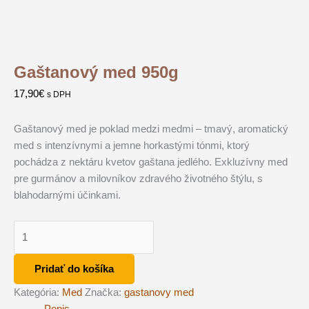
Gaštanový med 950g
17,90
€
s DPH
Gaštanový med je poklad medzi medmi – tmavý, aromatický
med s intenzívnymi a jemne horkastými tónmi, ktorý
pochádza z nektáru kvetov gaštana jedlého. Exkluzívny med
pre gurmánov a milovníkov zdravého životného štýlu, s
blahodarnými účinkami.
množstvo
Gaštanový
med
Pridať do košíka
950g
Kategória:
Med
Značka:
gastanovy med