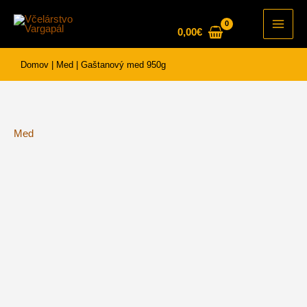
Preskočiť
na
0,00
€
Main
obsah
Men
Domov
|
Med
|
Gaštanový med 950g
Med