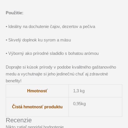
Použitie:
• Ideálny na dochutenie čajov, dezertov a pečiva
• Skvelý doplnok ku syrom a mäsu
• Výborný ako prírodné sladidlo s bohatou arómou
Doprajte si kúsok prírody v podobe kvalitného gaštanového
medu a vychutnajte si jeho jedinečnú chuť aj zdravotné
benefity!
Hmotnosť
1,3 kg
0,95kg
Čistá hmotnosť produktu
Recenzie
Nikto zatiaľ nepridal hodnotenie.