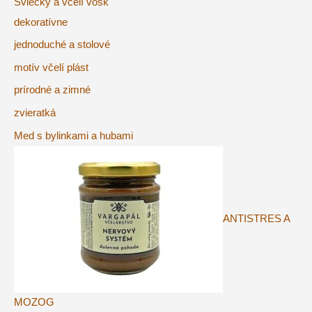
Sviečky a včelí vosk
dekoratívne
jednoduché a stolové
motív včelí plást
prírodné a zimné
zvieratká
Med s bylinkami a hubami
ANTISTRES A
MOZOG