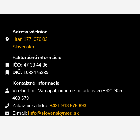
Adresa včelnice
Hraň 177, 076 03
Slovensko
Fakturačné informácie
IČO:
47 33 44 36
DIČ:
1082475339
Kontaktné informácie
Včelár Tibor Vargapál, odborné poradenstvo +421 905
408 579
Zákaznícka linka:
+421 918 576 893
E-mail:
info@slovenskymed.sk
Sledujte nás
Facebook
Instagram