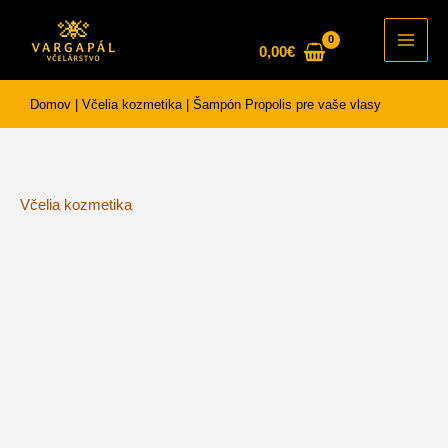
Preskočiť
na
0,00
€
Main
obsah
Men
Domov
|
Včelia kozmetika
|
Šampón Propolis pre vaše vlasy
Včelia kozmetika