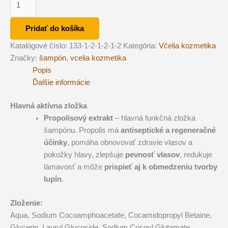
Šampón
Propolis
Pridať do košíka
pre
Katalógové číslo:
133-1-2-1-2-1-2
Kategória:
Včelia kozmetika
vaše
Značky:
šampón
,
vcelia kozmetika
vlasy
Popis
Ďalšie informácie
Hlavná aktívna zložka
Propolisový extrakt
– hlavná funkčná zložka
šampónu. Propolis má
antiseptické a regeneračné
účinky
, pomáha obnovovať zdravie vlasov a
pokožky hlavy, zlepšuje
pevnosť vlasov
, redukuje
lámavosť a môže
prispieť aj k obmedzeniu tvorby
lupín
.
Zloženie:
Aqua, Sodium Cocoamphoacetate, Cocamidopropyl Betaine,
Glycerin, Lauryl Glucoside, Sodium Cocoyl Glutamate,