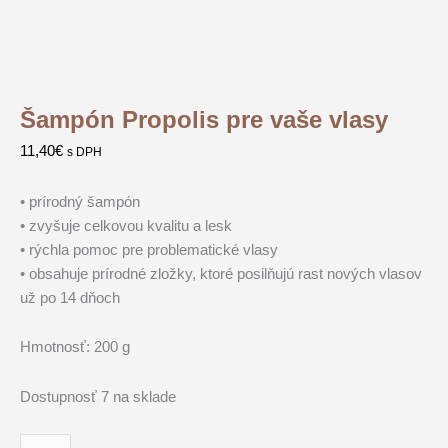
Šampón Propolis pre vaše vlasy
11,40
€
s DPH
• prírodný šampón
• zvyšuje celkovou kvalitu a lesk
• rýchla pomoc pre problematické vlasy
• obsahuje prírodné zložky, ktoré posilňujú rast nových vlasov
už po 14 dňoch
Hmotnosť: 200 g
Dostupnosť
7 na sklade
množstvo