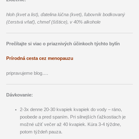
hloh (kvet a list), ďatelina lúčna (kvet), ľubovník bodkovaný
(čerstvá vňať), chmeľ (šištice),
v 40% alkohole
Prečítajte si viac o priaznivých účinkoch týchto bylín
Prírodná cesta cez menopauzu
pripravujeme blog….
Dávkovanie:
2-3x denne 20-30 kvapiek kvapiek do vody – ráno,
poobede a pred spaním. Pri silnejších ťažkostiach je
možné užiť večer až 40 kvapiek. Kúra 3-4 týždne,
potom týždeň pauza.