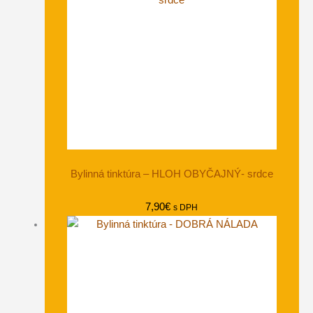
Bylinná tinktúra – HLOH OBYČAJNÝ- srdce
7,90
€
s DPH