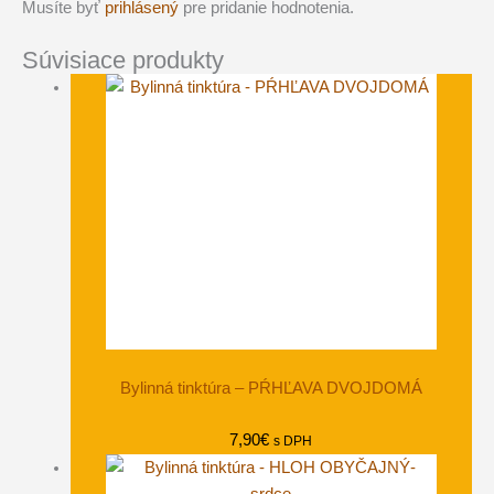
Musíte byť
prihlásený
pre pridanie hodnotenia.
Súvisiace produkty
Bylinná tinktúra – PŔHĽAVA DVOJDOMÁ
7,90
€
s DPH