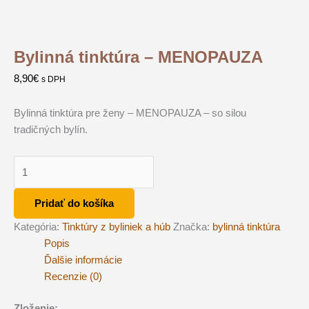
Bylinná tinktúra – MENOPAUZA
8,90
€
s DPH
Bylinná tinktúra pre ženy – MENOPAUZA – so silou
tradičných bylín.
množstvo
Bylinná
tinktúra
Pridať do košíka
-
Kategória:
Tinktúry z byliniek a húb
Značka:
bylinná tinktúra
MENOPAUZA
Popis
Ďalšie informácie
Recenzie (0)
Zloženie: