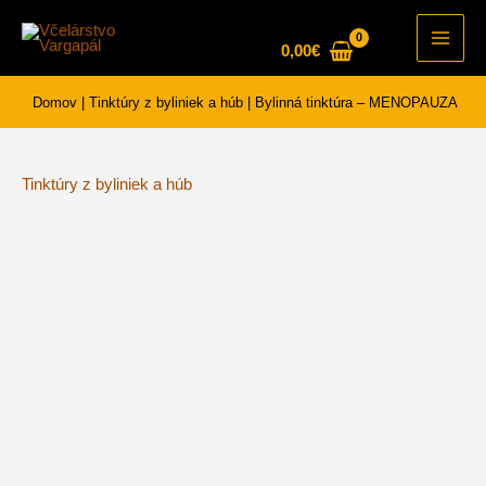
Preskočiť
na
0,00
€
Main
obsah
Men
Domov
|
Tinktúry z byliniek a húb
|
Bylinná tinktúra – MENOPAUZA
Tinktúry z byliniek a húb