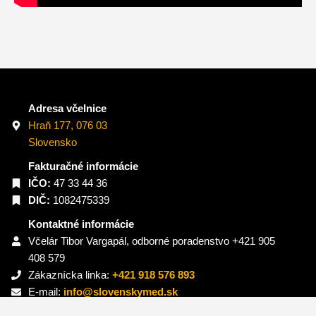
Adresa včelnice
Hraň 177, 076 03
Slovensko
Fakturačné informácie
IČO:
47 33 44 36
DIČ:
1082475339
Kontaktné informácie
Včelár Tibor Vargapál, odborné poradenstvo +421 905
408 579
Zákaznícka linka:
+421 918 576 893
E-mail:
info@slovenskymed.sk