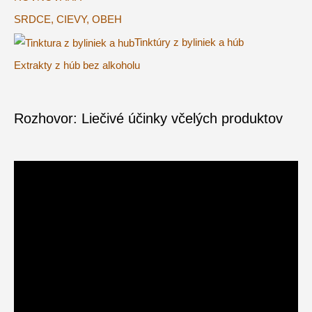
SRDCE, CIEVY, OBEH
Tinktúry z byliniek a húb
Extrakty z húb bez alkoholu
Rozhovor: Liečivé účinky včelých produktov